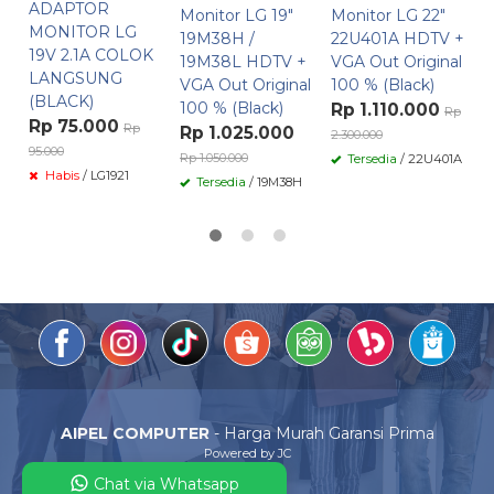
R
ADAPTOR
Monitor LG 19″
Monitor LG 22″
1.
MONITOR LG
19M38H /
22U401A HDTV +
19V 2.1A COLOK
19M38L HDTV +
VGA Out Original
2
LANGSUNG
VGA Out Original
100 % (Black)
(BLACK)
100 % (Black)
Rp 1.110.000
Rp
Rp 75.000
Rp
Rp 1.025.000
2.300.000
95.000
Rp 1.050.000
Tersedia
/ 22U401A
Habis
/ LG1921
Tersedia
/ 19M38H
AIPEL COMPUTER
- Harga Murah Garansi Prima
Powered by JC
Chat via Whatsapp