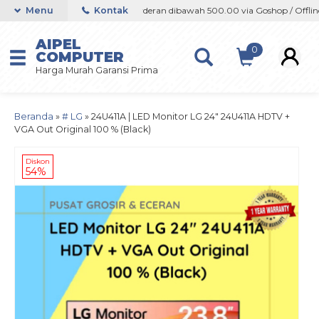
 Offline / Marketplace
Menu
Kontak
Orderan dibawah 500.00 via Goshop / Offline /
AIPEL
0
COMPUTER
Harga Murah Garansi Prima
Beranda
»
# LG
»
24U411A | LED Monitor LG 24″ 24U411A HDTV +
VGA Out Original 100 % (Black)
Diskon
54%