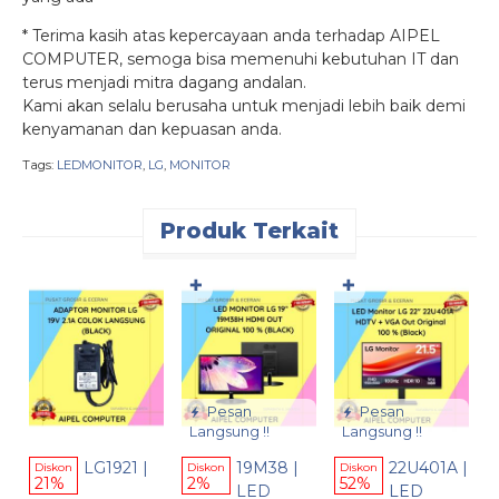
* Terima kasih atas kepercayaan anda terhadap AIPEL
COMPUTER, semoga bisa memenuhi kebutuhan IT dan
terus menjadi mitra dagang andalan.
Kami akan selalu berusaha untuk menjadi lebih baik demi
kenyamanan dan kepuasan anda.
Tags:
LEDMONITOR
,
LG
,
MONITOR
Produk Terkait
✚
✚
D
2
L
L
2
Pesan
Pesan
H
Langsung !!
Langsung !!
O
LG1921 |
19M38 |
22U401A |
Diskon
Diskon
Diskon
%
21%
2%
52%
LED
LED