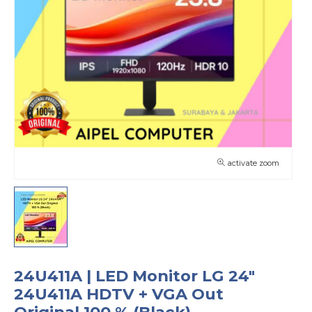
activate zoom
24U411A | LED Monitor LG 24″
24U411A HDTV + VGA Out