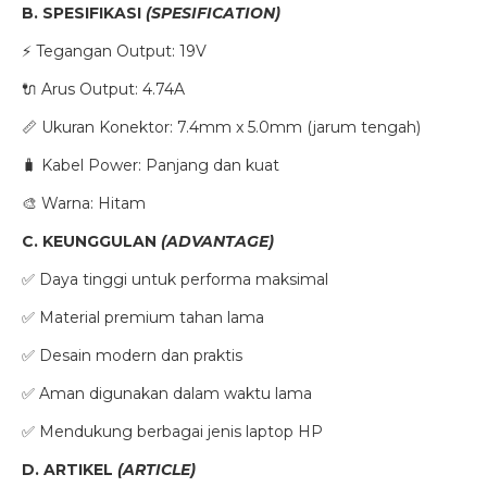
B. SPESIFIKASI
(SPESIFICATION)
⚡ Tegangan Output: 19V
🔌 Arus Output: 4.74A
📏 Ukuran Konektor: 7.4mm x 5.0mm (jarum tengah)
🧳 Kabel Power: Panjang dan kuat
🎨 Warna: Hitam
C. KEUNGGULAN
(ADVANTAGE)
✅ Daya tinggi untuk performa maksimal
✅ Material premium tahan lama
✅ Desain modern dan praktis
✅ Aman digunakan dalam waktu lama
✅ Mendukung berbagai jenis laptop HP
D. ARTIKEL
(ARTICLE)