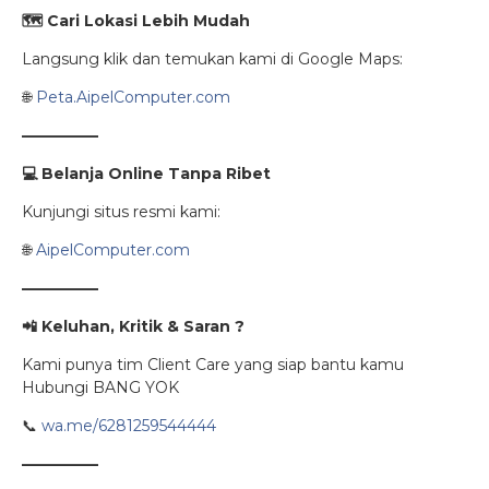
🗺️
Cari Lokasi Lebih Mudah
Langsung klik dan temukan kami di Google Maps:
🌐
Peta.AipelComputer.com
—————
💻
Belanja Online Tanpa Ribet
Kunjungi situs resmi kami:
🌐
AipelComputer.com
—————
📲
Keluhan, Kritik & Saran ?
Kami punya tim Client Care yang siap bantu kamu
Hubungi BANG YOK
📞
wa.me/6281259544444
—————