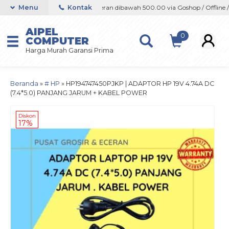
fline / Marketplace
Menu
Kontak
Orderan dibawah 500.00 via Goshop / Offline / Ma
AIPEL
0
COMPUTER
Harga Murah Garansi Prima
Beranda
»
# HP
»
HP194747450PJKP | ADAPTOR HP 19V 4.74A DC
(7.4*5.0) PANJANG JARUM + KABEL POWER
Diskon
17%