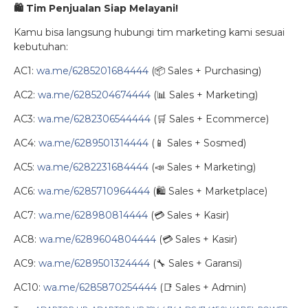
🛍️
Tim Penjualan Siap Melayani!
Kamu bisa langsung hubungi tim marketing kami sesuai
kebutuhan:
AC1:
wa.me/6285201684444
(📦 Sales + Purchasing)
AC2:
wa.me/6285204674444
(📊 Sales + Marketing)
AC3:
wa.me/6282306544444
(🛒 Sales + Ecommerce)
AC4:
wa.me/6289501314444
(📱 Sales + Sosmed)
AC5:
wa.me/6282231684444
(📣 Sales + Marketing)
AC6:
wa.me/6285710964444
(🛍️ Sales + Marketplace)
AC7:
wa.me/628980814444
(💳 Sales + Kasir)
AC8:
wa.me/6289604804444
(💳 Sales + Kasir)
AC9:
wa.me/6289501324444
(🔧 Sales + Garansi)
AC10:
wa.me/6285870254444
(📑 Sales + Admin)