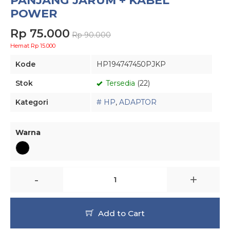
PANJANG JARUM + KABEL
POWER
Rp 75.000
Rp 90.000
Hemat Rp 15.000
Kode
HP194747450PJKP
Stok
Tersedia
(22)
Kategori
# HP
,
ADAPTOR
Warna
-
+
Add to Cart