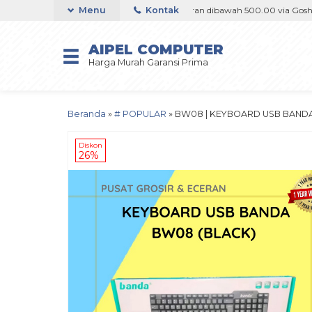
hop / Offline / Marketplace
Menu
Orderan dibawah 500.00 via Goshop / Offl
Kontak
AIPEL COMPUTER
Harga Murah Garansi Prima
Beranda
»
# POPULAR
»
BW08 | KEYBOARD USB BANDA
Diskon
26%