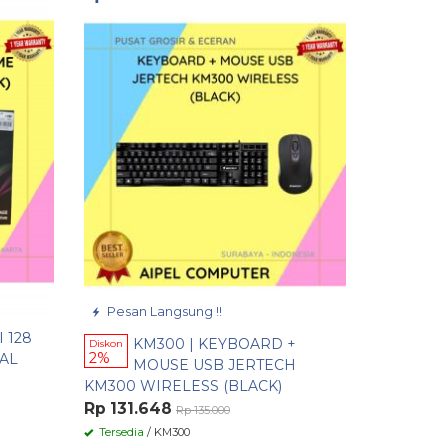
D3
Diskon
25%
LO
12800 FO
BLACK / 
Rp 345.
Habis
/ D
Pesan Langsung !!
 128
KM300 | KEYBOARD +
Diskon
2%
AL
MOUSE USB JERTECH
KM300 WIRELESS (BLACK)
Rp 131.648
Rp 135.000
Tersedia
/ KM300