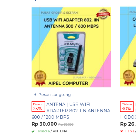
Pesan Langsung !!
ANTENA | USB WIFI
Diskon
Diskon
23%
30%
ADAPTER 802. IIN ANTENNA
600 / 1200 MBPS
HOBOO
Rp 30.000
Rp 26
Rp 39.000
Tersedia
/ ANTENA
Habis