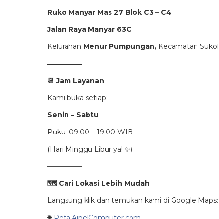
Ruko Manyar Mas 27 Blok C3 – C4
Jalan Raya Manyar 63C
Kelurahan
Menur Pumpungan,
Kecamatan Sukoli
—————
📆
Jam Layanan
Kami buka setiap:
Senin – Sabtu
Pukul 09.00 – 19.00 WIB
(Hari Minggu Libur ya! ✨)
—————
🗺️
Cari Lokasi Lebih Mudah
Langsung klik dan temukan kami di Google Maps:
🌐
Peta.AipelComputer.com