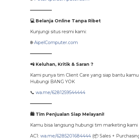
—————
💻
Belanja Online Tanpa Ribet
Kunjungi situs resmi kami:
🌐
AipelComputer.com
—————
📲
Keluhan, Kritik & Saran ?
Kami punya tim Client Care yang siap bantu kamu
Hubungi BANG YOK
📞
wa.me/6281259544444
—————
🛍️
Tim Penjualan Siap Melayani!
Kamu bisa langsung hubungi tim marketing kami 
AC1:
wa.me/6285201684444
(📦 Sales + Purchasin