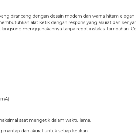
ng dirancang dengan desain modern dan warna hitam elegan un
g membutuhkan alat ketik dengan respons yang akurat dan keny
at langsung menggunakannya tanpa repot instalasi tambahan. Co
0mA)
aksimal saat mengetik dalam waktu lama.
g mantap dan akurat untuk setiap ketikan.