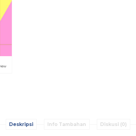
view
Deskripsi
Info Tambahan
Diskusi (0)