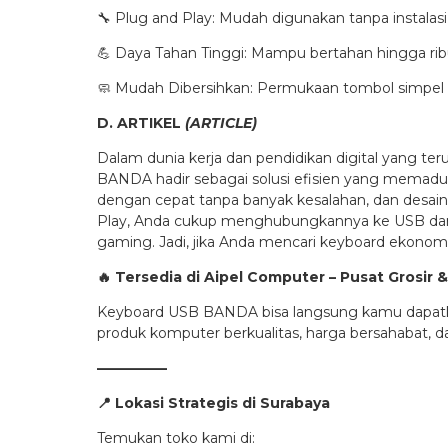
🔧 Plug and Play: Mudah digunakan tanpa instalasi 
💪 Daya Tahan Tinggi: Mampu bertahan hingga ri
🧼 Mudah Dibersihkan: Permukaan tombol simpe
D. ARTIKEL
(ARTICLE)
Dalam dunia kerja dan pendidikan digital yang t
BANDA hadir sebagai solusi efisien yang memadu
dengan cepat tanpa banyak kesalahan, dan desa
Play, Anda cukup menghubungkannya ke USB dan 
gaming. Jadi, jika Anda mencari keyboard ekonom
🔥
Tersedia di Aipel Computer – Pusat Grosir
Keyboard USB BANDA bisa langsung kamu dapatkan 
produk komputer berkualitas, harga bersahabat, d
—————
📍
Lokasi Strategis di Surabaya
Temukan toko kami di: