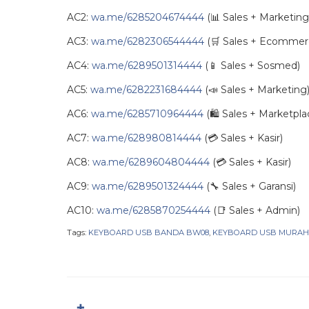
AC2:
wa.me/6285204674444
(📊 Sales + Marketing
AC3:
wa.me/6282306544444
(🛒 Sales + Ecommer
AC4:
wa.me/6289501314444
(📱 Sales + Sosmed)
AC5:
wa.me/6282231684444
(📣 Sales + Marketing
AC6:
wa.me/6285710964444
(🛍️ Sales + Marketpla
AC7:
wa.me/628980814444
(💳 Sales + Kasir)
AC8:
wa.me/6289604804444
(💳 Sales + Kasir)
AC9:
wa.me/6289501324444
(🔧 Sales + Garansi)
AC10:
wa.me/6285870254444
(📑 Sales + Admin)
Tags:
KEYBOARD USB BANDA BW08
,
KEYBOARD USB MURAH
✚