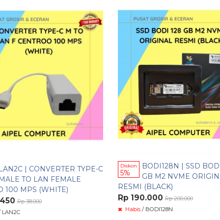
BODI128N | SSD BODI
Diskon
LAN2C | CONVERTER TYPE-C
5%
GB M2 NVME ORIGIN
MALE TO LAN FEMALE
RESMI (BLACK)
 100 MPS (WHITE)
Rp 190.000
Rp 200.000
.450
Rp 38.000
Habis
/ BODI128N
/ LAN2C