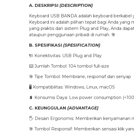
A. DESKRIPSI
(DESCRIPTION)
Keyboard USB BANDA adalah keyboard berkabel ya
Keyboard ini adalah pilihan tepat bagi Anda yan
yang praktis dan sistem Plug and Play, Anda dap
ataupun penggunaan pribadi di rumah. 🎯
B. SPESIFIKASI
(SPESIFICATION)
🔌 Konektivitas: USB Plug and Play
⌨️ Jumlah Tombol: 104 tombol full-size
🎯 Tipe Tombol: Membrane, responsif dan senyap
🖥️ Kompatibilitas: Windows, Linux, macOS
🔋 Konsumsi Daya: Low power consumption (<10
C. KEUNGGULAN
(ADVANTAGE)
🖐️ Desain Ergonomis: Memberikan kenyamanan m
🎯 Tombol Responsif: Memberikan sensasi klik yan