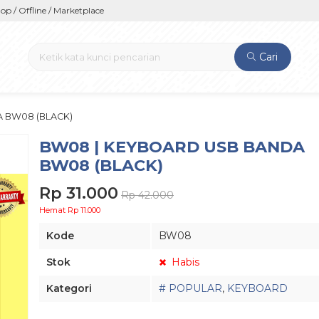
ine / Marketplace
Cari
 BW08 (BLACK)
BW08 | KEYBOARD USB BANDA
BW08 (BLACK)
Rp 31.000
Rp 42.000
Hemat Rp 11.000
Kode
BW08
Stok
Habis
Kategori
# POPULAR
,
KEYBOARD