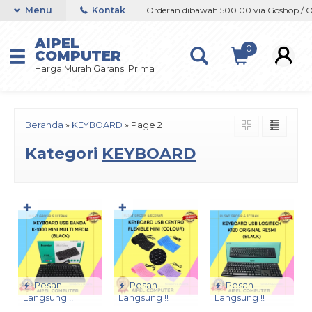
shop / Offline / Marketplace
Menu
Kontak
Orderan dibawah 500.00 via Goshop / Off
AIPEL
0
COMPUTER
Harga Murah Garansi Prima
Beranda
»
KEYBOARD
»
Page 2
Kategori
KEYBOARD
✚
✚
Pesan
Pesan
Pesan
Langsung !!
Langsung !!
Langsung !!