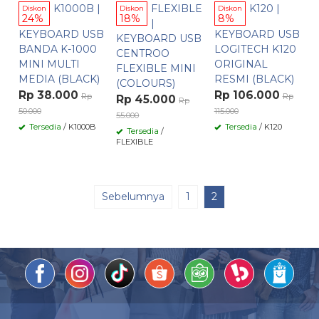
K1000B |
FLEXIBLE
K120 |
Diskon
Diskon
Diskon
24%
18%
8%
|
KEYBOARD USB
KEYBOARD USB
KEYBOARD USB
BANDA K-1000
LOGITECH K120
CENTROO
MINI MULTI
ORIGINAL
FLEXIBLE MINI
MEDIA (BLACK)
RESMI (BLACK)
(COLOURS)
Rp 38.000
Rp 106.000
Rp
Rp
Rp 45.000
Rp
50.000
115.000
55.000
Tersedia
/ K1000B
Tersedia
/ K120
Tersedia
/
FLEXIBLE
Sebelumnya
1
2