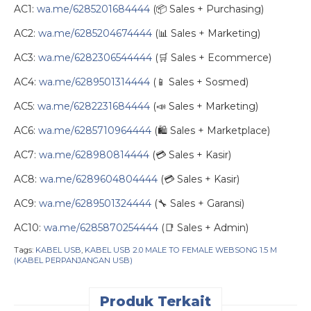
AC1:
wa.me/6285201684444
(📦 Sales + Purchasing)
AC2:
wa.me/6285204674444
(📊 Sales + Marketing)
AC3:
wa.me/6282306544444
(🛒 Sales + Ecommerce)
AC4:
wa.me/6289501314444
(📱 Sales + Sosmed)
AC5:
wa.me/6282231684444
(📣 Sales + Marketing)
AC6:
wa.me/6285710964444
(🛍️ Sales + Marketplace)
AC7:
wa.me/628980814444
(💳 Sales + Kasir)
AC8:
wa.me/6289604804444
(💳 Sales + Kasir)
AC9:
wa.me/6289501324444
(🔧 Sales + Garansi)
AC10:
wa.me/6285870254444
(📑 Sales + Admin)
Tags:
KABEL USB
,
KABEL USB 2.0 MALE TO FEMALE WEBSONG 1.5 M
(KABEL PERPANJANGAN USB)
Produk Terkait