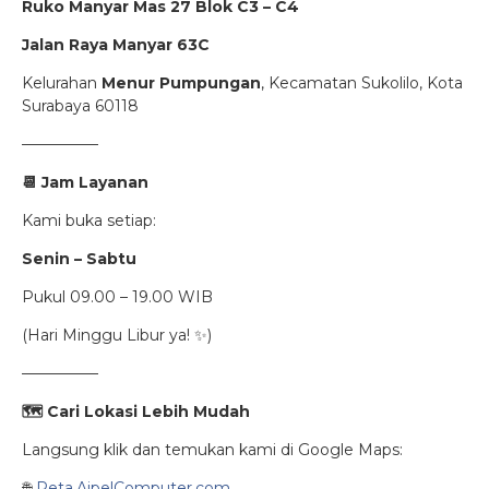
Ruko Manyar Mas 27 Blok C3 – C4
Jalan Raya Manyar 63C
Kelurahan
Menur Pumpungan
, Kecamatan Sukolilo, Kota
Surabaya 60118
—————
📆
Jam Layanan
Kami buka setiap:
Senin – Sabtu
Pukul 09.00 – 19.00 WIB
(Hari Minggu Libur ya! ✨)
—————
🗺
️ Cari Lokasi Lebih Mudah
Langsung klik dan temukan kami di Google Maps:
🌐
Peta.AipelComputer.com