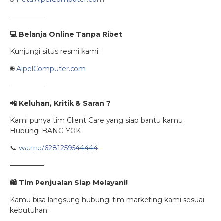
—————
💻
Belanja Online Tanpa Ribet
Kunjungi situs resmi kami:
🌐
AipelComputer.com
—————
📲 Keluhan, Kritik & Saran ?
Kami punya tim Client Care yang siap bantu kamu
Hubungi BANG YOK
📞
wa.me/6281259544444
—————
🛍
️ Tim Penjualan Siap Melayani!
Kamu bisa langsung hubungi tim marketing kami sesuai
kebutuhan: