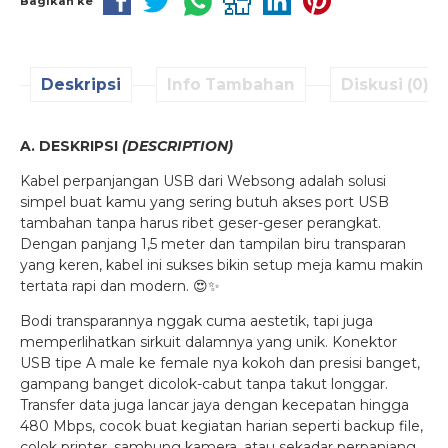
Bagikan ke
Deskripsi
Info Tambahan
Diskusi (0)
A. DESKRIPSI
(DESCRIPTION)
Kabel perpanjangan USB dari Websong adalah solusi
simpel buat kamu yang sering butuh akses port USB
tambahan tanpa harus ribet geser-geser perangkat.
Dengan panjang 1,5 meter dan tampilan biru transparan
yang keren, kabel ini sukses bikin setup meja kamu makin
tertata rapi dan modern. 😍✨
Bodi transparannya nggak cuma aestetik, tapi juga
memperlihatkan sirkuit dalamnya yang unik. Konektor
USB tipe A male ke female nya kokoh dan presisi banget,
gampang banget dicolok-cabut tanpa takut longgar.
Transfer data juga lancar jaya dengan kecepatan hingga
480 Mbps, cocok buat kegiatan harian seperti backup file,
colok printer, sambung kamera, atau sekadar perpanjang