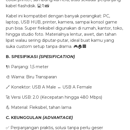
kabel flashdisk. 💻📁📸
Kabel ini kompatibel dengan banyak perangkat: PC,
laptop, USB HUB, printer, kamera, sampai konsol game
pun bisa. Super fleksibel digunakan di rumah, kantor, toko,
hingga studio foto. Materialnya lentur, awet, dan tahan
lipat walau sering diputar-putar, ideal buat kamu yang
suka custom setup tanpa drama. 🎮🏠🏢
B. SPESIFIKASI
(SPESIFICATION)
🔌 Panjang: 1,5 meter
🎨 Warna: Biru Transparan
🔗 Konektor: USB A Male ↔ USB A Female
🚀 Versi USB: 2.0 (Kecepatan hingga 480 Mbps)
💪 Material: Fleksibel, tahan lama
C.
KEUNGGULAN
(ADVANTAGE)
✅ Perpanjangan praktis, solusi tanpa perlu geser