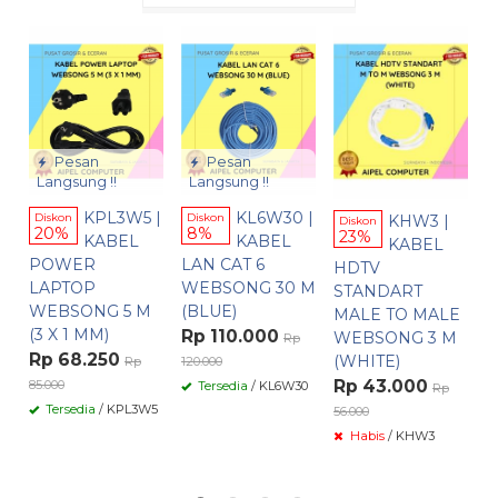
D
V
H
(
Pesan
Pesan
B
Langsung !!
Langsung !!
V
2
KPL3W5 |
KL6W30 |
KHW3 |
Diskon
Diskon
Diskon
20%
8%
C
23%
KABEL
KABEL
KABEL
–
POWER
LAN CAT 6
HDTV
R
LAPTOP
WEBSONG 30 M
STANDART
R
WEBSONG 5 M
(BLUE)
MALE TO MALE
35
(3 X 1 MM)
Rp 110.000
WEBSONG 3 M
Rp
Rp 68.250
(WHITE)
Rp
120.000
Rp 43.000
85.000
Tersedia
/ KL6W30
Rp
Tersedia
/ KPL3W5
56.000
Habis
/ KHW3