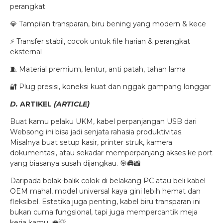
perangkat
💎 Tampilan transparan, biru bening yang modern & kece
⚡ Transfer stabil, cocok untuk file harian & perangkat
eksternal
🧵 Material premium, lentur, anti patah, tahan lama
🔐 Plug presisi, koneksi kuat dan nggak gampang longgar
D.
ARTIKEL
(ARTICLE)
Buat kamu pelaku UKM, kabel perpanjangan USB dari
Websong ini bisa jadi senjata rahasia produktivitas.
Misalnya buat setup kasir, printer struk, kamera
dokumentasi, atau sekadar memperpanjang akses ke port
yang biasanya susah dijangkau. 🎯🖨️📸
Daripada bolak-balik colok di belakang PC atau beli kabel
OEM mahal, model universal kaya gini lebih hemat dan
fleksibel. Estetika juga penting, kabel biru transparan ini
bukan cuma fungsional, tapi juga mempercantik meja
kerja kamu. 💼💡