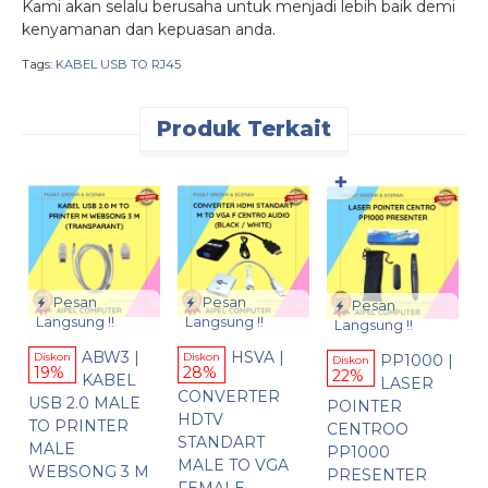
Kami akan selalu berusaha untuk menjadi lebih baik demi
kenyamanan dan kepuasan anda.
Tags:
KABEL USB TO RJ45
Produk Terkait
✚
D
H
1
S
Pesan
Pesan
R
Pesan
Langsung !!
Langsung !!
Langsung !!
75
ABW3 |
HSVA |
PP1000 |
Diskon
Diskon
Diskon
19%
28%
22%
KABEL
LASER
CONVERTER
USB 2.0 MALE
POINTER
HDTV
TO PRINTER
CENTROO
STANDART
MALE
PP1000
MALE TO VGA
WEBSONG 3 M
PRESENTER