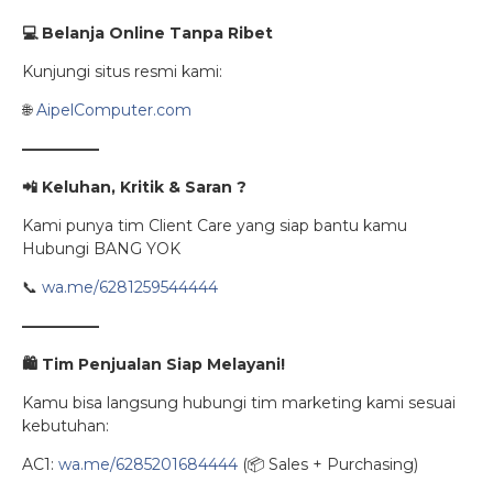
💻
Belanja Online Tanpa Ribet
Kunjungi situs resmi kami:
🌐
AipelComputer.com
—————
📲
Keluhan, Kritik & Saran ?
Kami punya tim Client Care yang siap bantu kamu
Hubungi BANG YOK
📞
wa.me/6281259544444
—————
🛍️
Tim Penjualan Siap Melayani!
Kamu bisa langsung hubungi tim marketing kami sesuai
kebutuhan:
AC1:
wa.me/6285201684444
(📦 Sales + Purchasing)