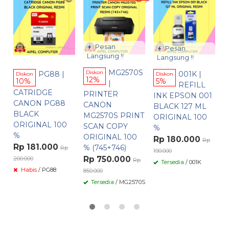
I
T
O
Pesan
Pesan
Langsung !!
Langsung !!
R
14
MG2570S
PG88 |
001K |
Diskon
Diskon
Diskon
12%
10%
5%
|
REFILL
CATRIDGE
PRINTER
INK EPSON 001
CANON PG88
CANON
BLACK 127 ML
BLACK
MG2570S PRINT
ORIGINAL 100
ORIGINAL 100
SCAN COPY
%
%
ORIGINAL 100
Rp 180.000
Rp
Rp 181.000
% (745+746)
Rp
190.000
Rp 750.000
200.000
Rp
Tersedia
/ 001K
Habis
/ PG88
850.000
Tersedia
/ MG2570S