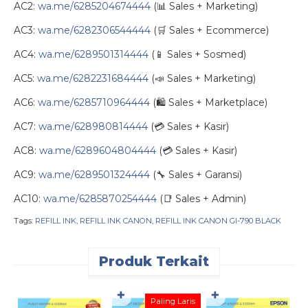
AC2:
wa.me/6285204674444
(📊 Sales + Marketing)
AC3:
wa.me/6282306544444
(🛒 Sales + Ecommerce)
AC4:
wa.me/6289501314444
(📱 Sales + Sosmed)
AC5:
wa.me/6282231684444
(📣 Sales + Marketing)
AC6:
wa.me/6285710964444
(🛍️ Sales + Marketplace)
AC7:
wa.me/628980814444
(💳 Sales + Kasir)
AC8:
wa.me/6289604804444
(💳 Sales + Kasir)
AC9:
wa.me/6289501324444
(🔧 Sales + Garansi)
AC10:
wa.me/6285870254444
(📑 Sales + Admin)
Tags:
REFILL INK
,
REFILL INK CANON
,
REFILL INK CANON GI-790 BLACK
Produk Terkait
✚
✚
Paling Laris
D