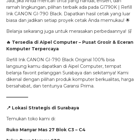
Jadi, jika Anda mencari tinta yang handal, efisien, dan
ramah lingkungan, pilihan terbaik ada pada GI790K | Refill
Ink CANON GI-790 Black. Dapatkan hasil cetak yang luar
biasa dan jadikan setiap proyek cetak Anda memukau! 🌟
Belanja sekarang juga untuk merasakan perbedaannya! 🛒
🔥
Tersedia di Aipel Computer – Pusat Grosir & Eceran
Komputer Terpercaya
Refill Ink CANON GI-790 Black Original 100% bisa
langsung kamu dapatkan di Aipel Computer, tempat
belanja favorit pelanggan Surabaya dan sekitarnya! Kami
dikenal dengan pilihan produk komputer berkualitas, harga
bersahabat, dan tentunya Garansi Prima.
—————
📍
Lokasi Strategis di Surabaya
Temukan toko kami di:
Ruko Manyar Mas 27 Blok C3 – C4