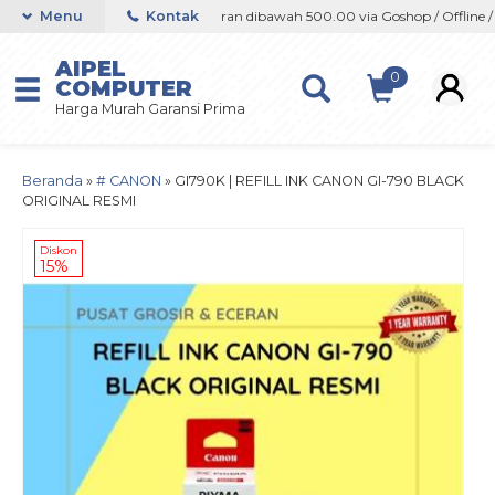
line / Marketplace
Menu
Kontak
Orderan dibawah 500.00 via Goshop / Offline / Ma
AIPEL
0
COMPUTER
Harga Murah Garansi Prima
Beranda
»
# CANON
»
GI790K | REFILL INK CANON GI-790 BLACK
ORIGINAL RESMI
Diskon
15%