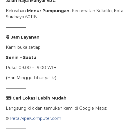
Jalan Raya Manyar 63C
Kelurahan
Menur Pumpungan,
Kecamatan Sukolilo, Kota
Surabaya 60118
—————
📆
Jam Layanan
Kami buka setiap:
Senin – Sabtu
Pukul 09.00 – 19.00 WIB
(Hari Minggu Libur ya! ✨)
—————
🗺️
Cari Lokasi Lebih Mudah
Langsung klik dan temukan kami di Google Maps:
🌐
Peta.AipelComputer.com
—————