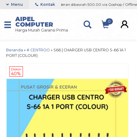
Offline / Marketplace
Menu
Kontak
Orderan dibawah 500.00 via Goshop / Offline / 
AIPEL
0
COMPUTER
Harga Murah Garansi Prima
Beranda
»
# CENTROO
»
S66 | CHARGER USB CENTRO S-66 1A 1
PORT (COLOUR)
Diskon
40%