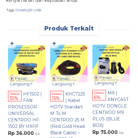
kenyamanan dan kepuasan anda.
Tags:
CHARGER USB
Produk Terkait
✚
✚
D
P
C
(
Pesan
R
Pesan
Pesan
Langsung !!
Langsung !!
Langsung !!
9.
M9 |
HF1502 |
KHC7225
Diskon
Diskon
Diskon
6%
35%
15%
ANYCAST
FAN
| Kabel
HDTV DONGLE
PROSESSOR
HDTV Standart
CENTROO M9
UNIVERSAL
M To M
PLUS (BLUE
CENTROO HF-
CENTROO 25 M
BOX)
1502 BY HXHF
(Red Gold Head
Rp 75.000
Black Cable) –
Rp 36.000
Rp
Rp