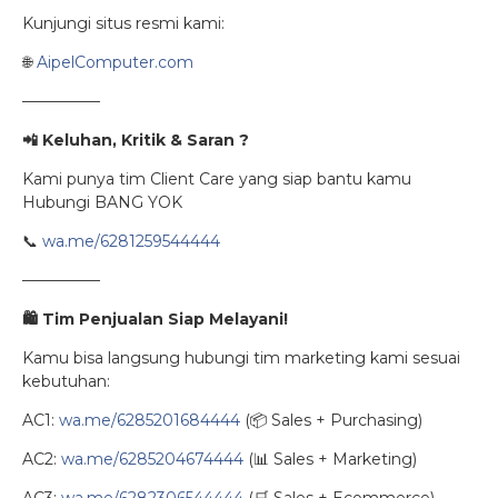
Kunjungi situs resmi kami:
🌐
AipelComputer.com
—————
📲 Keluhan, Kritik & Saran ?
Kami punya tim Client Care yang siap bantu kamu
Hubungi BANG YOK
📞
wa.me/6281259544444
—————
🛍
️ Tim Penjualan Siap Melayani!
Kamu bisa langsung hubungi tim marketing kami sesuai
kebutuhan:
AC1:
wa.me/6285201684444
(📦 Sales + Purchasing)
AC2:
wa.me/6285204674444
(📊 Sales + Marketing)
AC3:
wa.me/6282306544444
(🛒 Sales + Ecommerce)