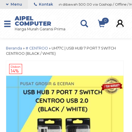
ine / Marketplace
Menu
Kontak
Orderan dibawah 500.00 via Goshop / Offline / Mark
AIPEL
0
COMPUTER
Harga Murah Garansi Prima
Beranda
»
# CENTROO
»
UH77C | USB HUB 7 PORT 7 SWITCH
CENTROO (BLACK / WHITE)
Diskon
14%