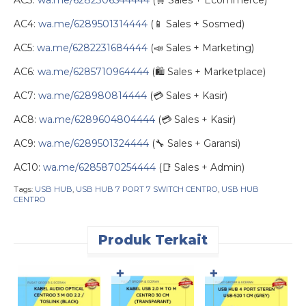
AC4:
wa.me/6289501314444
(📱 Sales + Sosmed)
AC5:
wa.me/6282231684444
(📣 Sales + Marketing)
AC6:
wa.me/6285710964444
(🛍️ Sales + Marketplace)
AC7:
wa.me/628980814444
(💳 Sales + Kasir)
AC8:
wa.me/6289604804444
(💳 Sales + Kasir)
AC9:
wa.me/6289501324444
(🔧 Sales + Garansi)
AC10:
wa.me/6285870254444
(📑 Sales + Admin)
Tags:
USB HUB
,
USB HUB 7 PORT 7 SWITCH CENTRO
,
USB HUB
CENTRO
Produk Terkait
✚
✚
D