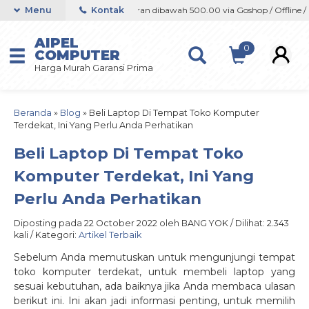
ine / Marketplace
Menu
Kontak
Orderan dibawah 500.00 via Goshop / Offline / Mar
AIPEL
0
COMPUTER
Harga Murah Garansi Prima
Beranda
»
Blog
»
Beli Laptop Di Tempat Toko Komputer
Terdekat, Ini Yang Perlu Anda Perhatikan
Beli Laptop Di Tempat Toko
Komputer Terdekat, Ini Yang
Perlu Anda Perhatikan
Diposting pada 22 October 2022 oleh BANG YOK / Dilihat: 2.343
kali / Kategori:
Artikel Terbaik
Sebelum Anda memutuskan untuk mengunjungi tempat
toko komputer terdekat, untuk membeli laptop yang
sesuai kebutuhan, ada baiknya jika Anda membaca ulasan
berikut ini. Ini akan jadi informasi penting, untuk memilih