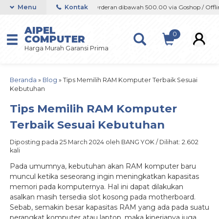
/ Offline / Marketplace
Menu
Kontak
Orderan dibawah 500.00 via Goshop / Offline 
AIPEL
0
COMPUTER
Harga Murah Garansi Prima
Beranda
»
Blog
»
Tips Memilih RAM Komputer Terbaik Sesuai
Kebutuhan
Tips Memilih RAM Komputer
Terbaik Sesuai Kebutuhan
Diposting pada 25 March 2024 oleh BANG YOK / Dilihat: 2.602
kali
Pada umumnya, kebutuhan akan RAM komputer baru
muncul ketika seseorang ingin meningkatkan kapasitas
memori pada komputernya. Hal ini dapat dilakukan
asalkan masih tersedia slot kosong pada motherboard.
Sebab, semakin besar kapasitas RAM yang ada pada suatu
perangkat komputer atau laptop, maka kinerjanya juga