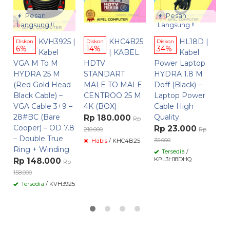
C
K
Pesan
Pesan
Langsung !!
Langsung !!
P
U
KVH3925 |
KHC4B25
HL18D |
Diskon
Diskon
Diskon
T
6%
14%
34%
Kabel
| KABEL
Kabel
R
VGA M To M
HDTV
Power Laptop
60
HYDRA 25 M
STANDART
HYDRA 1.8 M
(Red Gold Head
MALE TO MALE
Doff (Black) –
Black Cable) –
CENTROO 25 M
Laptop Power
VGA Cable 3+9 –
4K (BOX)
Cable High
28#BC (Bare
Quality
Rp 180.000
Rp
Cooper) – OD 7.8
Rp 23.000
210.000
Rp
– Double True
35.000
Habis
/ KHC4B25
Ring + Winding
Tersedia
/
KPL3H18DHQ
Rp 148.000
Rp
158.000
Tersedia
/ KVH3925