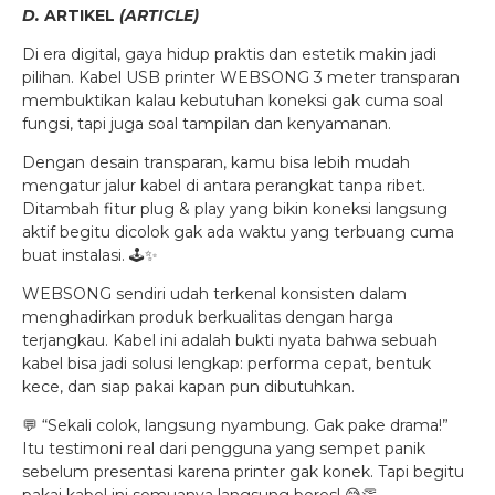
D.
ARTIKEL
(ARTICLE)
Di era digital, gaya hidup praktis dan estetik makin jadi
pilihan. Kabel USB printer WEBSONG 3 meter transparan
membuktikan kalau kebutuhan koneksi gak cuma soal
fungsi, tapi juga soal tampilan dan kenyamanan.
Dengan desain transparan, kamu bisa lebih mudah
mengatur jalur kabel di antara perangkat tanpa ribet.
Ditambah fitur plug & play yang bikin koneksi langsung
aktif begitu dicolok gak ada waktu yang terbuang cuma
buat instalasi. 🕹️✨
WEBSONG sendiri udah terkenal konsisten dalam
menghadirkan produk berkualitas dengan harga
terjangkau. Kabel ini adalah bukti nyata bahwa sebuah
kabel bisa jadi solusi lengkap: performa cepat, bentuk
kece, dan siap pakai kapan pun dibutuhkan.
💬 “Sekali colok, langsung nyambung. Gak pake drama!”
Itu testimoni real dari pengguna yang sempet panik
sebelum presentasi karena printer gak konek. Tapi begitu
pakai kabel ini semuanya langsung beres! 😅👏