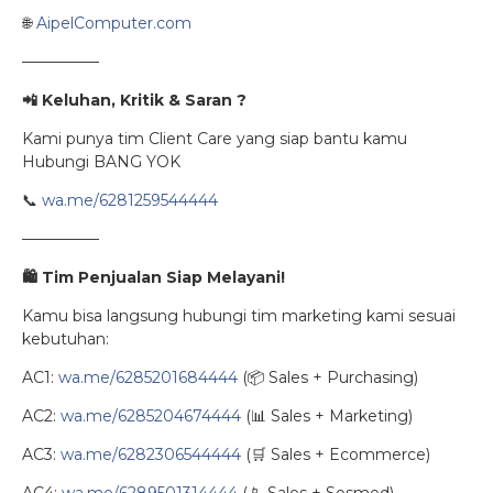
🌐
AipelComputer.com
—————
📲 Keluhan, Kritik & Saran ?
Kami punya tim Client Care yang siap bantu kamu
Hubungi BANG YOK
📞
wa.me/6281259544444
—————
🛍
️ Tim Penjualan Siap Melayani!
Kamu bisa langsung hubungi tim marketing kami sesuai
kebutuhan:
AC1:
wa.me/6285201684444
(📦 Sales + Purchasing)
AC2:
wa.me/6285204674444
(📊 Sales + Marketing)
AC3:
wa.me/6282306544444
(🛒 Sales + Ecommerce)
AC4:
wa.me/6289501314444
(📱 Sales + Sosmed)