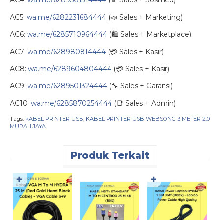
AC5:
wa.me/6282231684444
(📣 Sales + Marketing)
AC6:
wa.me/6285710964444
(🛍️ Sales + Marketplace)
AC7:
wa.me/628980814444
(💳 Sales + Kasir)
AC8:
wa.me/6289604804444
(💳 Sales + Kasir)
AC9:
wa.me/6289501324444
(🔧 Sales + Garansi)
AC10:
wa.me/6285870254444
(📑 Sales + Admin)
Tags:
KABEL PRINTER USB
,
KABEL PRINTER USB WEBSONG 3 METER 2.0
MURAH JAYA
Produk Terkait
✚
✚
D
U
T