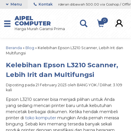
 Offline / Marketplace
Menu
Kontak
Orderan dibawah 500.00 via Goshop / Offline 
AIPEL
0
COMPUTER
Harga Murah Garansi Prima
Beranda
»
Blog
»
Kelebihan Epson L3210 Scanner, Lebih Irit dan
Multifungsi
Kelebihan Epson L3210 Scanner,
Lebih Irit dan Multifungsi
Diposting pada 21 February 2023 oleh BANG YOK / Dilihat: 3.109
kali
Epson L3210 scanner bisa menjadi pilihan untuk Anda
yang sedang mencari printer baru untuk kebutuhan
mencetak berbagai dokumen. Ketika hendak membeli
printer di
toko komputer
mungkin Anda pernah merasa
bingung. Sebab kini memang tersedia banyak sekali
produk printer dengan spesifikasi dan harga beragam.